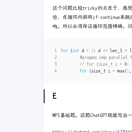
这个问题比较tricky的点在于，感
些，在循环内部用if-contin
响。所以必须保证循环范围精确。
for
(
int
d
=
1
;
d
<=
len_1
+
l
for
(
size_t
i
=
max
(
1
,
E
MPI基础题。这题ChatGPT就能写出
https://chatgpt.com/share/6794