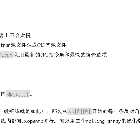
理器上不会太慢
ortran源文件认成C语言源文件
/icpx
使用最新的CPU指令集和最快的编译选项
矩阵
dp[i][j]
。
一般矩阵就是如此），那么从
dp[0][0]
开始的每一条反对角
可以openmp并行。可以用三个rolling array来优