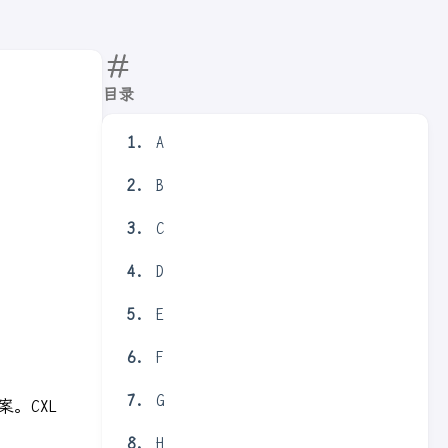
目录
A
B
C
D
E
F
G
。CXL
H