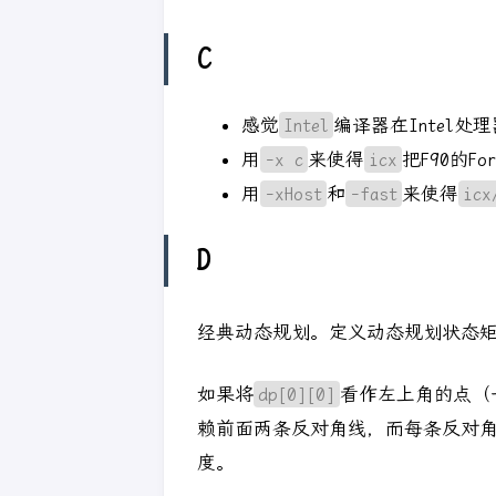
C
感觉
Intel
编译器在Intel处
用
-x c
来使得
icx
把F90的F
用
-xHost
和
-fast
来使得
icx
D
经典动态规划。定义动态规划状态
如果将
dp[0][0]
看作左上角的点（
赖前面两条反对角线，而每条反对角线内部
度。