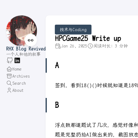
技术与Coding
HPCGame25 Write up
👀
Jan 26, 2025
阅读时长: 3 分钟
RHX Blog Revived
一个人和他的叙事
A
Home
Archives
Search
签到，看到18()()时候就知道是189
About
B
浮点数那道题试了几次，感觉好像和CS
题是完整扔给AI做出来的，截图放