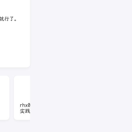
就行了。
rhx0820的LaTeX与Beamer
怎么在Linux
实践（第二期）
Fortran代码