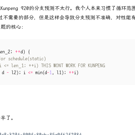
觉Kunpeng 920的分支预测不太行。我个人本来习惯了循环范
ue来跳过不需要的部分，但是这样会导致分支预测不准确，对性能
问题的核心：
en_2
;
++
d
)
{
d
-
l2
);
i
<=
min
(
d
-
1
,
l1
);
++
i
)
一半了。
69e9-3794-800f-80cb-85a0f62f7984