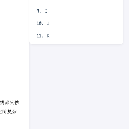
I
J
K
线都只依
化空间复杂